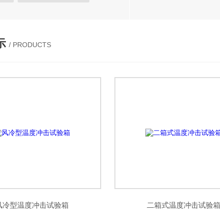
热试验箱
恒定湿热试验箱
试验箱
高低温试验箱
示
/ PRODUCTS
温湿度检定箱
三综合试验箱
候试验箱
高低温/低气压试验箱
温湿度光照淋雨试验箱
进口试验箱
阳光老化试验箱
风冷型温度冲击试验箱
二箱式温度冲击试验