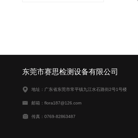
东莞市赛思检测设备有限公司
地址：广东省东莞市常平镇九江水石路街2号1号楼
邮箱：flora187@126.com
传真：0769-82863487