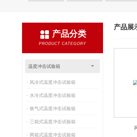
快速温变试验箱
恒温恒湿试验箱
高低温交变湿
恒温恒湿箱
高低温湿热试验箱
步入式恒温恒湿
产品展
产品分类
霉菌试验箱
应力筛选试验箱
IPX9K淋雨箱
盐雾试验箱
老化试验箱
工业高温烤箱
耐气
PRODUCT CATEGORY
自然恒温对流试验箱
自动化产线高低温试验箱
新能源专用设备
PCT高压加速老化试验机
维修
温度冲击试验箱
万能材料试验机
试验机
绝缘裂化.特性评价系统
风冷式温度冲击试验箱
水冷式温度冲击试验箱
换气式温度冲击试验箱
三箱式温度冲击试验箱
两箱式温度冲击试验箱