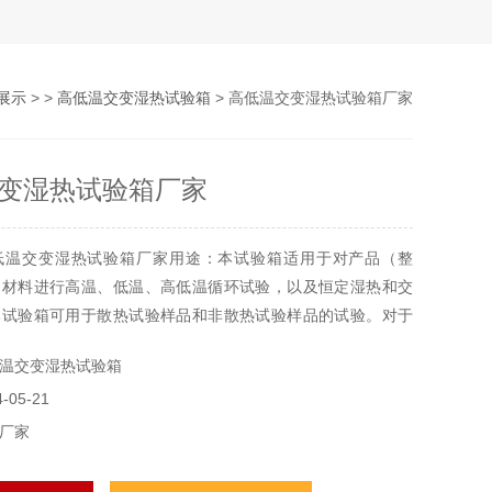
展示
> >
高低温交变湿热试验箱
> 高低温交变湿热试验箱厂家
变湿热试验箱厂家
低温交变湿热试验箱厂家用途：本试验箱适用于对产品（整
、材料进行高温、低温、高低温循环试验，以及恒定湿热和交
本试验箱可用于散热试验样品和非散热试验样品的试验。对于
的试验，其散热功率不能超过试验箱制冷量，因制冷量为动态
温交变湿热试验箱
点变化而有所变化，同时，较高湿度也会因散热产品带来热量
05-21
起凝露而受到影响。
厂家