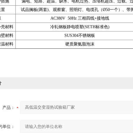
护措施
漏电、短路、超温、缺水、电机过热、压缩机超压、过载、
装置
试品搁板(两套)、观察窗、照明灯、电缆孔（Ø50一个）、带
源
AC380V 50Hz 三相四线+接地线
外壳材料
冷轧钢板静电喷塑(SETH标准色)
内壁材料
SUS304不锈钢板
保温材料
硬质聚氨脂泡沫
价
产品：
的单位：