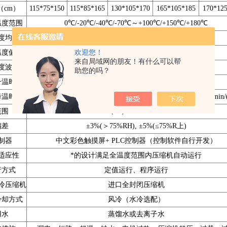
（cm）
115*75*150
115*85*165
130*105*170
165*105*185
170*12
温度范围
0℃/-20℃/-40℃/-70℃～+100℃/+150℃/+180℃
度均匀度
≤2℃
欢迎您！
温度偏差
±2℃
来自局域网的朋友！有什么可以帮
度波动度
≤1℃（≤±0.5℃,按GB/T5170-1996表示）
助您的吗？
升温时间
+20℃～+150℃/约45min (空载)
降温时间
+20℃～-20℃/30min/ +20℃～-40℃/50min/ +20℃～-70℃/60min
范围
（10）20～98%RH
偏差
±3%(＞75%RH), ±5%(≤75%R上)
制器
中文彩色触摸屏+ PLC控制器（控制软件自行开发）
适应性
*的设计满足全温度范围内压缩机自动运行
行方式
定值运行、程序运行
冷压缩机
进口全封闭压缩机
冷却方式
风冷（水冷选配）
用水
蒸馏水或去离子水