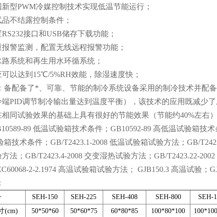
国新型PWM冷媒控制技术实现低温节能运行；
试品不结露控制条件；
RS232接口和USB储存下载功能；
重报警监测，配置无线远程报警功能；
水路系统和再生用水环循系统；
可以达到15℃/5%RH效能，除湿速度快；
：备配备了*、可靠、节能的制冷系统设备采用的制冷技术并配备
冷端PID调节制冷输出量达到温度平衡），该技术的应用既减少
在相同试验效果的基础上具有很好的节能效果（节能约40%左右
10589-89 低温试验箱技术条件；GB10592-89 高低温试验箱技术
箱技术条件；GB/T2423.1-2008 低温试验箱试验方法；GB/T2423.
；GB/T2423.4-2008 交变湿热试验方法；GB/T2423.22-200
60068-2-2.1974 高温试验箱试验方法； GJB150.3 高温试验；G
：
号
SEH-150
SEH-225
SEH-408
SEH-800
SEH-1
(cm)
50*50*60
50*60*75
60*80*85
100*80*100
100*10