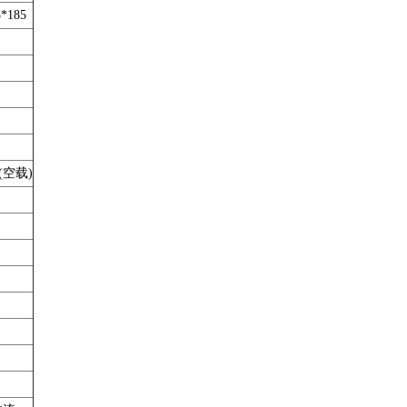
5*185
/(空载)