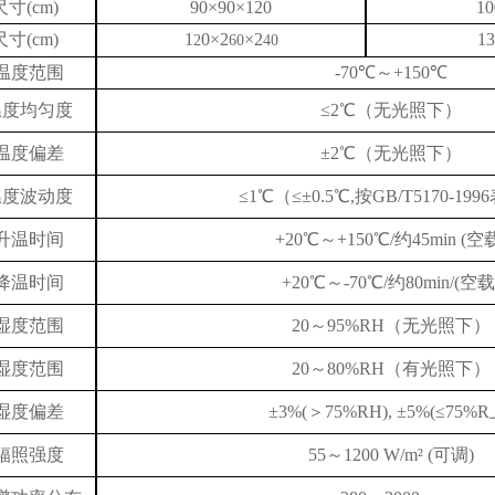
寸(cm)
90×90×120
10
寸(cm)
1
0×2
×2
13
2
60
40
温度范围
-70℃～+150℃
温度均匀度
≤2℃（无光照下）
温度偏差
±2℃（无光照下）
温度波动度
≤1℃（≤±0.5℃,按GB/T5170-19
升温时间
+20℃～+150℃/约45min (空
降温时间
+20℃～-70℃/约80min/(空载
湿度范围
20～95%RH（无光照下）
湿度范围
20～80%RH（有光照下）
湿度偏差
±3%(＞75%RH), ±5%(≤75%R
辐照强度
55～1200 W/m² (可调)