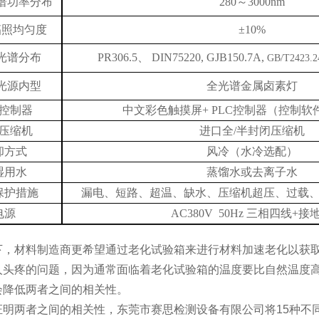
谱功率分布
280～3000nm
辐照均匀度
±10%
光谱分布
PR306.5、 DIN75220, GJB150.7A,
GB/T2423.2
光源内型
全光谱金属卤素灯
控制器
中文彩色触摸屏+ PLC控制器（控制软
压缩机
进口全/半封闭压缩机
却方式
风冷（水冷选配）
湿用水
蒸馏水或去离子水
保护措施
漏电、短路、超温、缺水、压缩机超压、过载
电源
AC380V 50Hz 三相四线+接
下，材料制造商更希望通过老化试验箱来进行材料加速老化以获
人头疼的问题，因为通常面临着老化试验箱的温度要比自然温度
会降低两者之间的相关性。
证明两者之间的相关性，东莞市赛思检测设备有限公司将15种不