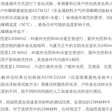
外加速循环方式进行了老化试验，来测量和记录户外自然老化和
曝晒遵循依据ASTM G7《非金属材料大气环境曝晒试验标准规
光和水试验设备（荧光紫外-冷凝）》标准操作规范的要求。试验设备
曝晒温度（50°C），避免任何可能的温度影响干扰。
化曝晒条件如下：
辐照度0.83W/m2，4h紫外光照和4h冷凝交替进行，紫外光照
照度控制的紫外老化箱相同，与夏天正午的太阳光在波长为340n
辐照度1.35 W/m2，4h紫外光照和4h冷凝交替进行，紫外光
试而不影响相关性外，其他条件均与循环1相同。
辐照度是1.35W/m2，只进行紫外光照（*紫外光照、无潮湿、无
解评估结果分别根据ASTM D2244《仪器测量颜色坐标
《镜面光泽标准试验方法》测量试样颜色和光泽。户外老化试样分
速度的不同，按不同时间间隔对人工加速老化试样进行测试。
，高辐照度会加速某些材料的测试结果。在测试的15种材料中，
试结果。对于该研究中的15种材料，任何情况下，高辐照度都不