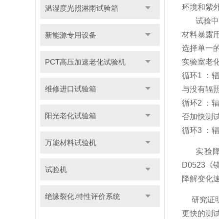
环境和紫
温湿度光照淋雨试验箱
试验中户外
材料暴露用
新能源专用设备
选择单一的
实验室老
PCT高压加速老化试验机
循环1 ：
维修进口试验箱
与没有辐
循环2 ：
阳光老化试验箱
否加快测
循环3 ：
万能材料试验机
实验降
D0523
试验机
降解变化
绝缘裂化.特性评价系统
研究证明
更快的测