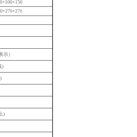
0×100×150
0×27
×27
0
0
96表示）
载)
)
上)