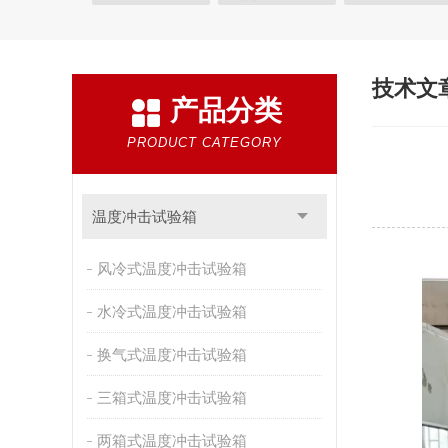
快速温变试验箱
恒温恒湿试验箱
高低温交变湿
恒温恒湿箱
高低温湿热试验箱
步入式恒温恒湿
技术文
产品分类
霉菌试验箱
应力筛选试验箱
IPX9K淋雨箱
盐雾试验箱
老化试验箱
工业高温烤箱
耐气
PRODUCT CATEGORY
自然恒温对流试验箱
自动化产线高低温试验箱
新能源专用设备
PCT高压加速老化试验机
维修
温度冲击试验箱
万能材料试验机
试验机
绝缘裂化.特性评价系统
风冷式温度冲击试验箱
水冷式温度冲击试验箱
换气式温度冲击试验箱
三箱式温度冲击试验箱
两箱式温度冲击试验箱