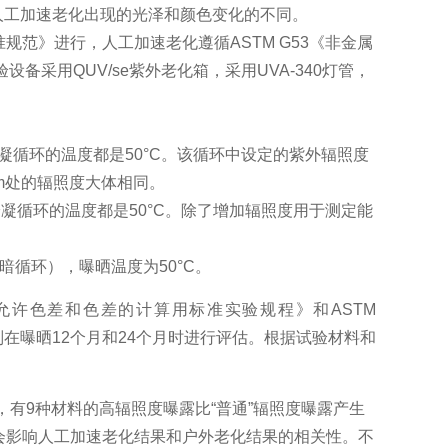
人工加速老化出现的光泽和颜色变化的不同。
范》进行，人工加速老化遵循ASTM G53《非金属
采用QUV/se紫外老化箱，采用UVA-340灯管，
和冷凝循环的温度都是50°C。该循环中设定的紫外辐照度
m处的辐照度大体相同。
照和冷凝循环的温度都是50°C。除了增加辐照度用于测定能
黑暗循环），曝晒温度为50°C。
中允许色差和色差的计算用标准实验规程》和ASTM
别在曝晒12个月和24个月时进行评估。根据试验材料和
有9种材料的高辐照度曝露比“普通”辐照度曝露产生
会影响人工加速老化结果和户外老化结果的相关性。不