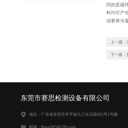
同的是循
料均可产
须要将冷
上一篇：
下一篇：
东莞市赛思检测设备有限公司
地址：广东省东莞市常平镇九江水石路街2号1号楼
邮箱：flora187@126.com