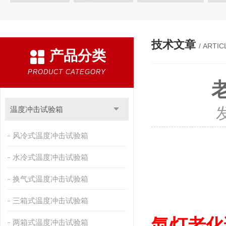
快速温变试验箱
恒温恒湿试验箱
高低温交变湿热试验箱
恒温恒湿箱
高低温湿热试验箱
步入式恒温恒湿试验箱
技术文章
/ ARTIC
产品分类
霉菌试验箱
应力筛选试验箱
IPX9K淋雨箱
温湿度检定箱
盐雾试验箱
老化试验箱
工业高温烤箱
耐气候试验箱
PRODUCT CATEGORY
自然恒温对流试验箱
自动化产线高低温试验箱
温湿度光照
新能源专用设备
PCT高压加速老化试验机
维修进口试验箱
温度冲击试验箱
万能材料试验机
试验机
绝缘裂化.特性评价系统
风冷式温度冲击试验箱
水冷式温度冲击试验箱
换气式温度冲击试验箱
三箱式温度冲击试验箱
氙灯老化
两箱式温度冲击试验箱