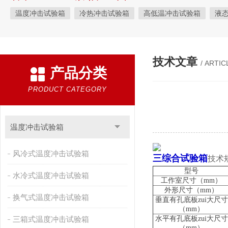
温度冲击试验箱
冷热冲击试验箱
高低温冲击试验箱
液
快速温变试验箱
恒温恒湿试验箱
高低温交变湿热试验箱
恒温恒湿箱
高低温湿热试验箱
步入式恒温恒湿试验箱
技术文章
/ ARTIC
产品分类
霉菌试验箱
应力筛选试验箱
IPX9K淋雨箱
温湿度检定箱
盐雾试验箱
老化试验箱
工业高温烤箱
耐气候试验箱
PRODUCT CATEGORY
自然恒温对流试验箱
自动化产线高低温试验箱
温湿度光照
新能源专用设备
PCT高压加速老化试验机
维修进口试验箱
温度冲击试验箱
万能材料试验机
试验机
绝缘裂化.特性评价系统
风冷式温度冲击试验箱
三综合试验箱
技术
型号
水冷式温度冲击试验箱
工作室尺寸（
mm
）
外形尺寸（
mm
）
换气式温度冲击试验箱
垂直有孔底板zui大尺寸
（
mm
）
三箱式温度冲击试验箱
水平有孔底板zui大尺寸
（
mm
）