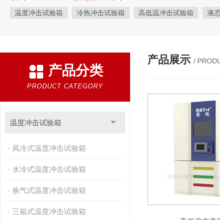
温度冲击试验箱
冷热冲击试验箱
高低温冲击试验箱
液
快速温变试验箱
恒温恒湿试验箱
高低温交变湿热试验箱
恒温恒湿箱
高低温湿热试验箱
步入式恒温恒湿试验箱
产品展示
/ PROD
产品分类
霉菌试验箱
应力筛选试验箱
IPX9K淋雨箱
温湿度检定箱
盐雾试验箱
老化试验箱
工业高温烤箱
耐气候试验箱
PRODUCT CATEGORY
自然恒温对流试验箱
自动化产线高低温试验箱
温湿度光照
新能源专用设备
PCT高压加速老化试验机
维修进口试验箱
温度冲击试验箱
万能材料试验机
试验机
绝缘裂化.特性评价系统
风冷式温度冲击试验箱
水冷式温度冲击试验箱
换气式温度冲击试验箱
三箱式温度冲击试验箱