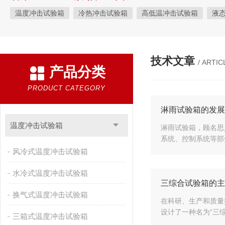
温度冲击试验箱
冷热冲击试验箱
高低温冲击试验箱
液
快速温变试验箱
恒温恒湿试验箱
高低温交变湿热试验箱
恒温恒湿箱
高低温湿热试验箱
步入式恒温恒湿试验箱
技术文章
/ ARTIC
产品分类
霉菌试验箱
应力筛选试验箱
IPX9K淋雨箱
温湿度检定箱
盐雾试验箱
老化试验箱
工业高温烤箱
耐气候试验箱
PRODUCT CATEGORY
自然恒温对流试验箱
自动化产线高低温试验箱
温湿度光照
淋雨试验箱的发展
新能源专用设备
PCT高压加速老化试验机
维修进口试验箱
温度冲击试验箱
淋雨试验箱，顾名思
系统、控制系统等部
万能材料试验机
试验机
绝缘裂化.特性评价系统
风冷式温度冲击试验箱
水冷式温度冲击试验箱
三综合试验箱的主
换气式温度冲击试验箱
在科研、生产和质量
设计了一种名为“三
三箱式温度冲击试验箱