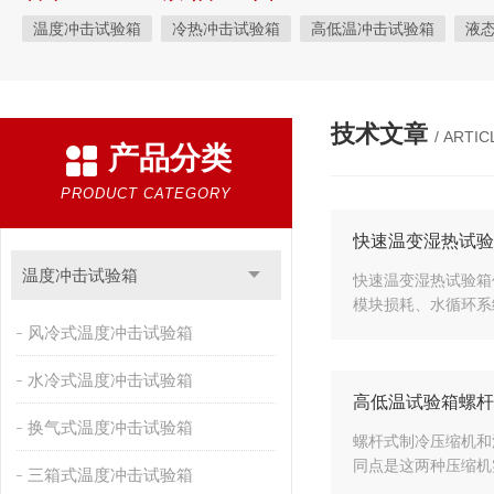
温度冲击试验箱
冷热冲击试验箱
高低温冲击试验箱
液
快速温变试验箱
恒温恒湿试验箱
高低温交变湿热试验箱
恒温恒湿箱
高低温湿热试验箱
步入式恒温恒湿试验箱
技术文章
/ ARTIC
产品分类
霉菌试验箱
应力筛选试验箱
IPX9K淋雨箱
温湿度检定箱
盐雾试验箱
老化试验箱
工业高温烤箱
耐气候试验箱
PRODUCT CATEGORY
自然恒温对流试验箱
自动化产线高低温试验箱
温湿度光照
快速温变湿热试验
新能源专用设备
PCT高压加速老化试验机
维修进口试验箱
温度冲击试验箱
快速温变湿热试验箱
模块损耗、水循环系
万能材料试验机
试验机
绝缘裂化.特性评价系统
风冷式温度冲击试验箱
水冷式温度冲击试验箱
高低温试验箱螺杆
换气式温度冲击试验箱
螺杆式制冷压缩机和
同点是这两种压缩机
三箱式温度冲击试验箱