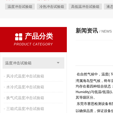
温度冲击试验箱
冷热冲击试验箱
高低温冲击试验箱
液
快速温变试验箱
恒温恒湿试验箱
高低温交变湿热试验箱
恒温恒湿箱
高低温湿热试验箱
步入式恒温恒湿试验箱
新闻资讯
/ NEWS
产品分类
霉菌试验箱
应力筛选试验箱
IPX9K淋雨箱
温湿度检定箱
盐雾试验箱
老化试验箱
工业高温烤箱
耐气候试验箱
PRODUCT CATEGORY
自然恒温对流试验箱
自动化产线高低温试验箱
温湿度光照
新能源专用设备
PCT高压加速老化试验机
维修进口试验箱
温度冲击试验箱
万能材料试验机
试验机
绝缘裂化.特性评价系统
在自然气候中，温度( T
风冷式温度冲击试验箱
湾属海岛型气候，终年湿
均存在着四种组合状态：包括高温/
水冷式温度冲击试验箱
Humidity)与低温/低
其等级区分。
换气式温度冲击试验箱
东莞市赛思检测设备有
三箱式温度冲击试验箱
以确保品质，保证设备