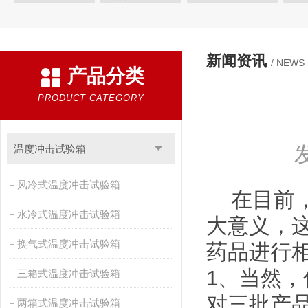
快速温变试验箱
恒温恒湿试验箱
高低温交变湿热试验箱
恒温恒湿箱
高低温湿热试验箱
步入式恒温恒湿试验箱
新闻资讯
/ NEWS
产品分类
霉菌试验箱
应力筛选试验箱
IPX9K淋雨箱
温湿度检定箱
盐雾试验箱
老化试验箱
工业高温烤箱
耐气候试验箱
PRODUCT CATEGORY
自然恒温对流试验箱
自动化产线高低温试验箱
温湿度光照
新能源专用设备
PCT高压加速老化试验机
维修进口试验箱
温度冲击试验箱
万能材料试验机
试验机
绝缘裂化.特性评价系统
风冷式温度冲击试验箱
在目前，
水冷式温度冲击试验箱
大意义，
换气式温度冲击试验箱
药品进行
1、当然
三箱式温度冲击试验箱
对三批产
两箱式温度冲击试验箱