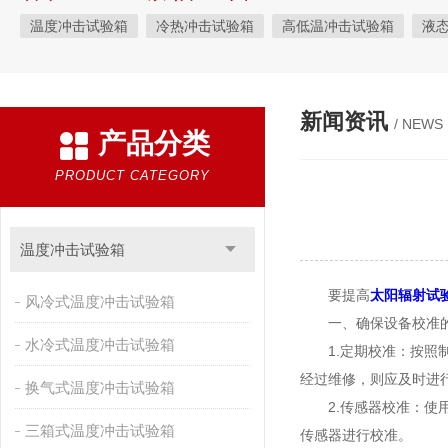
温度冲击试验箱
冷热冲击试验箱
高低温冲击试验箱
液
快速温变试验箱
恒温恒湿试验箱
高低温交变湿热试验箱
恒温恒湿箱
高低温湿热试验箱
步入式恒温恒湿试验箱
新闻资讯
/ NEWS
产品分类
霉菌试验箱
应力筛选试验箱
IPX9K淋雨箱
温湿度检定箱
盐雾试验箱
老化试验箱
工业高温烤箱
耐气候试验箱
PRODUCT CATEGORY
自然恒温对流试验箱
自动化产线高低温试验箱
温湿度光照
新能源专用设备
PCT高压加速老化试验机
维修进口试验箱
温度冲击试验箱
万能材料试验机
试验机
绝缘裂化.特性评价系统
要提高
太阳辐射试
风冷式温度冲击试验箱
一、确保设备校准的
水冷式温度冲击试验箱
1.定期校准：按照制
经过维修，则应及时进
换气式温度冲击试验箱
2.传感器校准：使用
三箱式温度冲击试验箱
传感器进行校准。