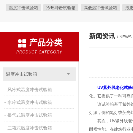
温度冲击试验箱
冷热冲击试验箱
高低温冲击试验箱
液
快速温变试验箱
恒温恒湿试验箱
高低温交变湿热试验箱
恒温恒湿箱
高低温湿热试验箱
步入式恒温恒湿试验箱
新闻资讯
/ NEWS
产品分类
霉菌试验箱
应力筛选试验箱
IPX9K淋雨箱
温湿度检定箱
盐雾试验箱
老化试验箱
工业高温烤箱
耐气候试验箱
PRODUCT CATEGORY
自然恒温对流试验箱
自动化产线高低温试验箱
温湿度光照
新能源专用设备
PCT高压加速老化试验机
维修进口试验箱
温度冲击试验箱
万能材料试验机
试验机
绝缘裂化.特性评价系统
UV紫外线老化试验
风冷式温度冲击试验箱
化。它提供了一种可靠
水冷式温度冲击试验箱
该试验箱基于紫外线辐
灯源，例如氙灯或荧光
换气式温度冲击试验箱
其次，UV紫外线老化
三箱式温度冲击试验箱
耐候性能。在建筑行业