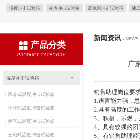
温度冲击试验箱
冷热冲击试验箱
高低温冲击试验箱
液
快速温变试验箱
恒温恒湿试验箱
高低温交变湿热试验箱
恒温恒湿箱
高低温湿热试验箱
步入式恒温恒湿试验箱
新闻资讯
/ NEWS
产品分类
霉菌试验箱
应力筛选试验箱
IPX9K淋雨箱
温湿度检定箱
盐雾试验箱
老化试验箱
工业高温烤箱
耐气候试验箱
PRODUCT CATEGORY
广
自然恒温对流试验箱
自动化产线高低温试验箱
温湿度光照
新能源专用设备
PCT高压加速老化试验机
维修进口试验箱
温度冲击试验箱
万能材料试验机
试验机
绝缘裂化.特性评价系统
销售助理
岗位要
风冷式温度冲击试验箱
1.语言能力强，
水冷式温度冲击试验箱
2.具有高度的工
3、积极，乐观，
换气式温度冲击试验箱
4、具有较强的团
三箱式温度冲击试验箱
5、有销售
助理
经