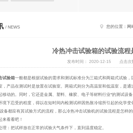
热试验箱
恒定湿热试验箱
试验箱
高低温试验箱
讯
您的位置：
网
/ NEWS
温湿度检定箱
三综合试验箱
候试验箱
高低温/低气压试验箱
冷热冲击试验箱的试验流程
温湿度光照淋雨试验箱
发布时间： 2020-12-15 点击次数
进口试验箱
阳光老化试验箱
击试验箱
一般都是根据试验的需求和测试标准分为三箱式和两箱式试验，
室，产品在测试时是放置在试验室。两箱式则分为高温室和低温室，是通
起移动的。同时，它还是金属、塑料、橡胶、电子等材料行业*的测试设备
环境下忍受的程度，得以在短时间内检测试样因热胀冷缩所引起的化学变
备都应有其试验方式的流程，那么冷热冲击试验机的试验流程是怎样的呢
起来看看吧！
：把试样放在正常的试验大气条件下，直到温度稳定。