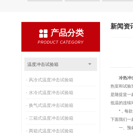
快速温变试验箱
恒温恒湿试验箱
高低温交变湿
恒温恒湿箱
高低温湿热试验箱
步入式恒温恒湿
新闻资
产品分类
霉菌试验箱
应力筛选试验箱
IPX9K淋雨箱
盐雾试验箱
老化试验箱
工业高温烤箱
耐气
PRODUCT CATEGORY
自然恒温对流试验箱
自动化产线高低温试验箱
新能源专用设备
PCT高压加速老化试验机
维修
温度冲击试验箱
万能材料试验机
试验机
绝缘裂化.特性评价系统
冷热冲
风冷式温度冲击试验箱
热室和试验
水冷式温度冲击试验箱
是随提篮一
低温的连续
换气式温度冲击试验箱
*，每款设
三箱式温度冲击试验箱
下面我们一
一、预处理
两箱式温度冲击试验箱