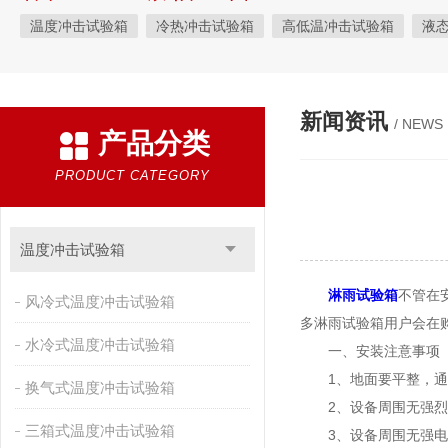
温度冲击试验箱
冷热冲击试验箱
高低温冲击试验箱
液
快速温变试验箱
恒温恒湿试验箱
高低温交变湿热试验箱
恒温恒湿箱
高低温湿热试验箱
步入式恒温恒湿试验箱
新闻资讯
/ NEWS
产品分类
霉菌试验箱
应力筛选试验箱
IPX9K淋雨箱
温湿度检定箱
盐雾试验箱
老化试验箱
工业高温烤箱
耐气候试验箱
PRODUCT CATEGORY
自然恒温对流试验箱
自动化产线高低温试验箱
温湿度光照
新能源专用设备
PCT高压加速老化试验机
维修进口试验箱
温度冲击试验箱
万能材料试验机
试验机
绝缘裂化.特性评价系统
淋雨试验箱
不管在
风冷式温度冲击试验箱
多淋雨试验箱用户会在
水冷式温度冲击试验箱
一、安装注意事项
1、地面要平整，通
换气式温度冲击试验箱
2、设备周围无强烈
三箱式温度冲击试验箱
3、设备周围无强电