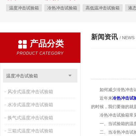
温度冲击试验箱
冷热冲击试验箱
高低温冲击试验箱
液
快速温变试验箱
恒温恒湿试验箱
高低温交变湿热试验箱
恒温恒湿箱
高低温湿热试验箱
步入式恒温恒湿试验箱
新闻资讯
/ NEWS
产品分类
霉菌试验箱
应力筛选试验箱
IPX9K淋雨箱
温湿度检定箱
盐雾试验箱
老化试验箱
工业高温烤箱
耐气候试验箱
PRODUCT CATEGORY
自然恒温对流试验箱
自动化产线高低温试验箱
温湿度光照
新能源专用设备
PCT高压加速老化试验机
维修进口试验箱
温度冲击试验箱
万能材料试验机
试验机
绝缘裂化.特性评价系统
如何减少冷热冲击试
风冷式温度冲击试验箱
近年来
冷热冲击试
水冷式温度冲击试验箱
的时候，我们要做的就
冷热冲击试验箱常见
换气式温度冲击试验箱
一、当试验箱的温度达
三箱式温度冲击试验箱
二、当冷热冲击试验箱