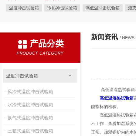
温度冲击试验箱
冷热冲击试验箱
高低温冲击试验箱
液
快速温变试验箱
恒温恒湿试验箱
高低温交变湿热试验箱
恒温恒湿箱
高低温湿热试验箱
步入式恒温恒湿试验箱
新闻资讯
/ NEWS
产品分类
霉菌试验箱
应力筛选试验箱
IPX9K淋雨箱
温湿度检定箱
盐雾试验箱
老化试验箱
工业高温烤箱
耐气候试验箱
PRODUCT CATEGORY
自然恒温对流试验箱
自动化产线高低温试验箱
温湿度光照
新能源专用设备
PCT高压加速老化试验机
维修进口试验箱
温度冲击试验箱
万能材料试验机
试验机
绝缘裂化.特性评价系统
高低温湿热试验箱不
风冷式温度冲击试验箱
高低温湿热试验箱
水冷式温度冲击试验箱
能指标的检验。
高低温湿热试验箱在做
换气式温度冲击试验箱
不工作，查看加湿系统
三箱式温度冲击试验箱
正常。加湿锅炉内的水