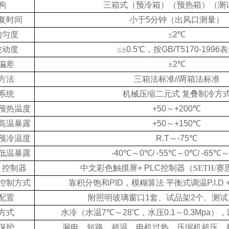
构
三箱式（预冷箱）（预热箱）（测
复时间
小于
5
分钟（出风口测量）
均匀度
≤
2
℃
波动度
≤±
0.5
℃，按
GB/T5170-1996
表
偏差
±
2
℃
方法
三箱法标准
//
两箱法标准
系统
机械压缩二元式
复叠制冷方
预热温度
+50
～
+200
℃
高温暴露
+50
～
+150
℃
预冷温度
R.T
～
-75
℃
低温暴露
-40
℃～
0
℃
/ -55
℃～
0
℃
/ -65
℃
控制器
中文彩色触摸屏
+ PLC
控制器（SETH/
控制方式
靠积分饱和
PID
，模糊算法
平衡式调温
P.I.D
配置
附照明玻璃窗口
1
套、试品架
2
个、测试
方式
水冷（水温
7
℃～
28
℃，水压
0.1
～
0.3Mpa
），
保护
漏电、短路、超温、电机过热、压缩机超压、