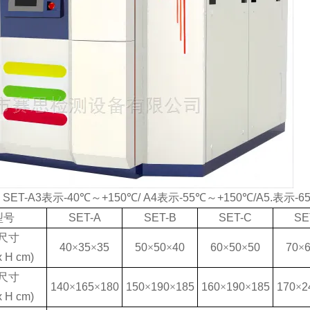
：
SET-A3
表示
-40
℃～
+150
℃
/ A4
表示
-55
℃～
+150
℃
/A5.
表示
-6
型号
SET-A
SET-B
SET-C
SE
尺寸
40
×
35
×
35
50
×
50
×
40
60
×
50
×
50
70
×
x H cm)
尺寸
140
×
165
×
180
150
×
190
×
185
160
×
190
×
185
170
×
2
x H cm)