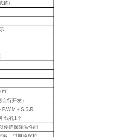
试箱）
示
式
～
0
℃
赛思自行开发）
 + P.W.M + S.S.R
引线孔
1
个
以便确保降温性能
超载、过电流保护