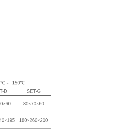
5
℃～
+150
℃
T-D
SET-G
60
×
60
80
×
70
×
60
40
×
195
180
×
260
×
200