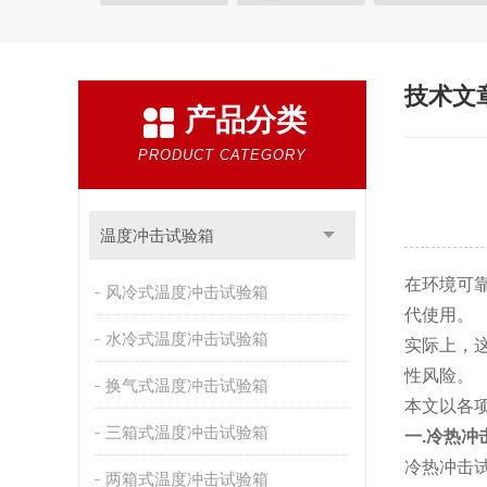
快速温变试验箱
恒温恒湿试验箱
高低温交变湿
恒温恒湿箱
高低温湿热试验箱
步入式恒温恒湿
技术文
产品分类
霉菌试验箱
应力筛选试验箱
IPX9K淋雨箱
盐雾试验箱
老化试验箱
工业高温烤箱
耐气
PRODUCT CATEGORY
自然恒温对流试验箱
自动化产线高低温试验箱
新能源专用设备
PCT高压加速老化试验机
维修
温度冲击试验箱
万能材料试验机
试验机
绝缘裂化.特性评价系统
在环境可
风冷式温度冲击试验箱
代使用。
水冷式温度冲击试验箱
实际上，
性风险。
换气式温度冲击试验箱
本文以各
三箱式温度冲击试验箱
一.冷热
冷热冲击
两箱式温度冲击试验箱