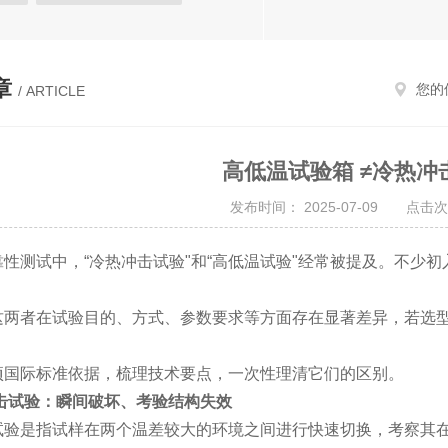
热试验箱
恒定湿热试验箱
试验箱
高低温试验箱
章
您的
/ ARTICLE
温湿度检定箱
三综合试验箱
候试验箱
高低温/低气压试验箱
高低温试验箱 ≠冷热冲
温湿度光照淋雨试验箱
发布时间： 2025-07-09 点击次
进口试验箱
阳光老化试验箱
靠性测试中，“冷热冲击试验"和“高低温试验"经常被提及。不少
这两者在试验目的、方式、参数要求等方面存在显著差异，若选
项国际标准依据，梳理技术要点，一次性理清它们的区别。
冲击试验：瞬间破坏、考验结构失效
试验是指试样在两个温差较大的环境之间进行快速切换，考察其