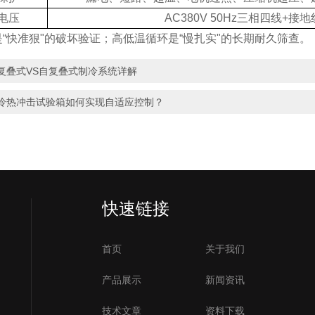
电压
AC380V 50Hz
三相四线
+
接地
“快准狠"的破坏验证；高低温循环是“慢扎实"的长期耐久筛查。
复叠式VS自复叠式制冷系统详解
冷热冲击试验箱如何实现自适应控制？
快速链接
首页
关于我们
产品展示
新闻资讯
技术文章
资料下载