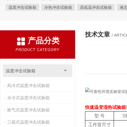
温度冲击试验箱
冷热冲击试验箱
高低温冲击试验箱
液
快速温变试验箱
恒温恒湿试验箱
高低温交变湿热试验箱
恒温恒湿箱
高低温湿热试验箱
步入式恒温恒湿试验箱
技术文章
/ ARTIC
产品分类
霉菌试验箱
应力筛选试验箱
IPX9K淋雨箱
温湿度检定箱
盐雾试验箱
老化试验箱
工业高温烤箱
耐气候试验箱
PRODUCT CATEGORY
自然恒温对流试验箱
自动化产线高低温试验箱
温湿度光照
新能源专用设备
PCT高压加速老化试验机
维修进口试验箱
温度冲击试验箱
万能材料试验机
试验机
绝缘裂化.特性评价系统
风冷式温度冲击试验箱
水冷式温度冲击试验箱
快速温变湿热试验箱
换气式温度冲击试验箱
型 号
S
三箱式温度冲击试验箱
工作室尺寸