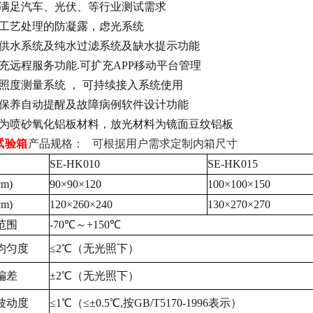
级满足汽车、光伏、等行业测试需求
殊工艺处理的防凝露，虑光系统
动供水系统及纯水过滤系统及缺水提示功能
充远程服务功能.可扩充APP移动平台管理
照度测量系统 ， 可持续接入系统使用
统保养自动提醒及故障病例软件设计功能
观为喷砂氧化铝板材料，放光材料为镜面豆纹铝板
试验箱
产品规格： 可根据用户需求定制内箱尺寸
SE-HK010
SE-HK015
m)
90×90×120
100×100×150
m)
120×260×240
130×270×270
范围
-70℃～+150℃
均匀度
≤2℃（无光照下）
偏差
±2℃（无光照下）
波动度
≤1℃（≤±0.5℃,按GB/T5170-1996表示）