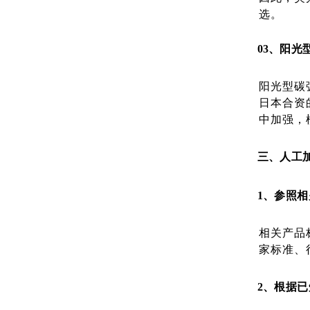
选。
03、
阳光
阳光型碳
日本合资
中加强，
三、
人工
1、
参照相
相关产品
家标准、
2、
根据已