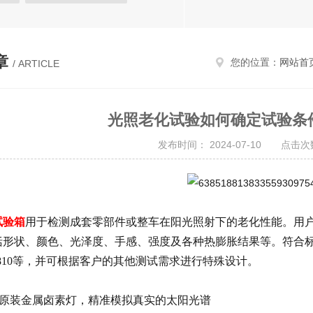
热试验箱
恒定湿热试验箱
试验箱
高低温试验箱
章
您的位置：
网站首
/ ARTICLE
温湿度检定箱
三综合试验箱
候试验箱
高低温/低气压试验箱
光照老化试验如何确定试验条
温湿度光照淋雨试验箱
发布时间： 2024-07-10 点击次数
进口试验箱
阳光老化试验箱
试验箱
用于检测成套零部件或整车在阳光照射下的老化性能。用
括形状、颜色、光泽度、手感、强度及各种热膨胀结果等。符合
810
等，并可根据客户的其他测试需求进行特殊设计。
：
国原装金属卤素灯，精准模拟真实的太阳光谱