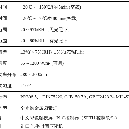
时间
+20℃～+150℃/约45min (空载)
时间
+20℃～-70℃/约80min/(空载)
范围
20～95%RH（无光照下）
范围
20～80%RH（有光照下）
偏差
±3%(＞75%RH), ±5%(≤75%R上)
强度
55～1200 W/m² (可调)
功率分布
280～3000nm
均匀度
±10%
分布
PR306.5、 DIN75220, GJB150.7A, GB/T2423.24 MIL-
内型
全光谱金属卤素灯
器
中文彩色触摸屏+ PLC控制器（SETH/控制软件）
机
进口全/半封闭压缩机