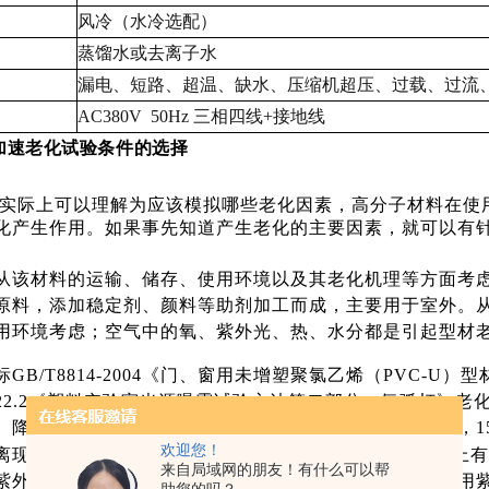
风冷（水冷选配）
蒸馏水或去离子水
漏电、短路、超温、缺水、压缩机超压、过载、过流
AC380V 50Hz 三相四线+接地线
加速老化试验条件的选择
实际上可以理解为应该模拟哪些老化因素，高分子材料在使
化产生作用。如果事先知道产生老化的主要因素，就可以有
从该材料的运输、储存、使用环境以及其老化机理等方面考
原料，添加稳定剂、颜料等助剂加工而成，主要用于室外。
用环境考虑；空气中的氧、紫外光、热、水分都是引起型材
GB/T8814-2004《门、窗用未增塑聚氯乙烯（PVC-
6422.2《塑料实验室光源曝露试验方法第二部分：氙弧灯》老化
、降雨等因素，同时又规定了热氧老化项目：加热后状态，15
欢迎您！
离现象
，以考察型材的耐热性能。又如我国在国际市场上有
来自局域网的朋友！有什么可以帮
紫外线是引起鞋子变色、褪色的主要原因，因此，有必要用