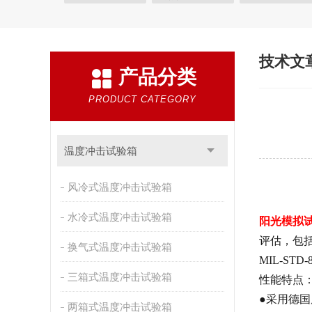
快速温变试验箱
恒温恒湿试验箱
高低温交变湿
恒温恒湿箱
高低温湿热试验箱
步入式恒温恒湿
技术文
产品分类
霉菌试验箱
应力筛选试验箱
IPX9K淋雨箱
盐雾试验箱
老化试验箱
工业高温烤箱
耐气
PRODUCT CATEGORY
自然恒温对流试验箱
自动化产线高低温试验箱
新能源专用设备
PCT高压加速老化试验机
维修
温度冲击试验箱
万能材料试验机
试验机
绝缘裂化.特性评价系统
风冷式温度冲击试验箱
水冷式温度冲击试验箱
阳光模拟
评估，包
换气式温度冲击试验箱
MIL-STD-
三箱式温度冲击试验箱
性能特点
●采用德
两箱式温度冲击试验箱