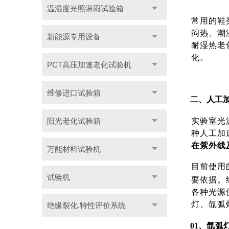
温湿度光照淋雨试验箱
常用的鞋
闷热、潮
新能源专用设备
耐湿热老
化。
PCT高压加速老化试验机
维修进口试验箱
二、人工
阳光老化试验箱
实验室光
种人工加
在紫外线
万能材料试验机
目前使用
试验机
要依据。
各种光源
灯、氙弧
绝缘裂化.特性评价系统
01、
氙弧