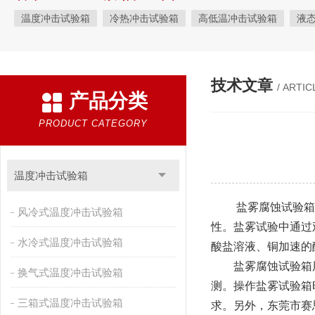
温度冲击试验箱
冷热冲击试验箱
高低温冲击试验箱
液
快速温变试验箱
恒温恒湿试验箱
高低温交变湿热试验箱
恒温恒湿箱
高低温湿热试验箱
步入式恒温恒湿试验箱
技术文章
/ ARTIC
产品分类
霉菌试验箱
应力筛选试验箱
IPX9K淋雨箱
温湿度检定箱
盐雾试验箱
老化试验箱
工业高温烤箱
耐气候试验箱
PRODUCT CATEGORY
自然恒温对流试验箱
自动化产线高低温试验箱
温湿度光照
新能源专用设备
PCT高压加速老化试验机
维修进口试验箱
温度冲击试验箱
万能材料试验机
试验机
绝缘裂化.特性评价系统
盐雾腐蚀试验箱用
风冷式温度冲击试验箱
性。盐雾试验中通过
水冷式温度冲击试验箱
酸盐溶液、铜加速的
盐雾腐蚀试验箱用
换气式温度冲击试验箱
测。操作盐雾试验箱
三箱式温度冲击试验箱
求。另外，东莞市赛