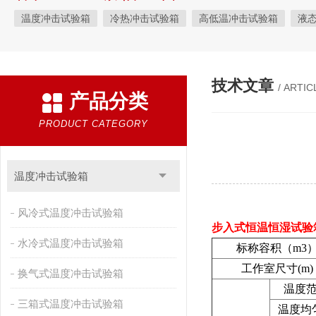
温度冲击试验箱
冷热冲击试验箱
高低温冲击试验箱
液
快速温变试验箱
恒温恒湿试验箱
高低温交变湿热试验箱
恒温恒湿箱
高低温湿热试验箱
步入式恒温恒湿试验箱
技术文章
/ ARTIC
产品分类
霉菌试验箱
应力筛选试验箱
IPX9K淋雨箱
温湿度检定箱
盐雾试验箱
老化试验箱
工业高温烤箱
耐气候试验箱
PRODUCT CATEGORY
自然恒温对流试验箱
自动化产线高低温试验箱
温湿度光照
新能源专用设备
PCT高压加速老化试验机
维修进口试验箱
温度冲击试验箱
万能材料试验机
试验机
绝缘裂化.特性评价系统
风冷式温度冲击试验箱
步入式恒温恒湿试验
水冷式温度冲击试验箱
标称容积（m3
工作室尺寸(m)
换气式温度冲击试验箱
温度
三箱式温度冲击试验箱
温度均