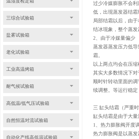
温湿度检定箱
过少冷媒膨胀不会利
低，出现蒸发器结霜
三综合试验箱
局部结霜以后，由于
结冰现象，整个蒸发
盐雾试验箱
2、由于冷媒量偏少
蒸发器蒸发压力低导
老化试验箱
霜。
以上两点均会在压缩
工业高温烤箱
其实大多数情况下对
顺时针转动里面的调
耐气候试验箱
续调整。等运行稳定
高低温/低气压试验箱
三 缸头结霜（严重
缸头结霜是由于大量
自然恒温对流试验箱
1、热力膨胀阀开度
热力膨胀阀是以蒸发
自动化产线高低温试验箱