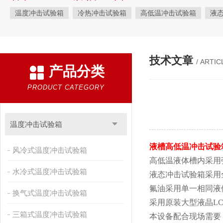
温度冲击试验箱
冷热冲击试验箱
高低温冲击试验箱
液
快速温变试验箱
恒温恒湿试验箱
高低温交变湿热试验箱
恒温恒湿箱
高低温湿热试验箱
步入式恒温恒湿试验箱
技术文章
/ ARTIC
产品分类
霉菌试验箱
应力筛选试验箱
IPX9K淋雨箱
温湿度检定箱
盐雾试验箱
老化试验箱
工业高温烤箱
耐气候试验箱
PRODUCT CATEGORY
自然恒温对流试验箱
自动化产线高低温试验箱
温湿度光照
新能源专用设备
PCT高压加速老化试验机
维修进口试验箱
温度冲击试验箱
万能材料试验机
试验机
绝缘裂化.特性评价系统
液槽高低温冲击试验
风冷式温度冲击试验箱
高低温液体槽内采用
水冷式温度冲击试验箱
液态冲击试验箱采用
氟油采用单一相同液
换气式温度冲击试验箱
采用原装大型液晶L
三箱式温度冲击试验箱
本设备配合现场需要