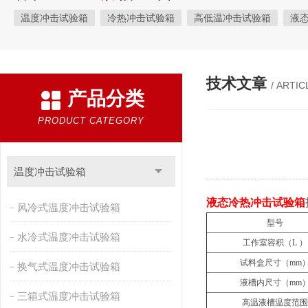
温度冲击试验箱
冷热冲击试验箱
高低温冲击试验箱
液
快速温变试验箱
恒温恒湿试验箱
高低温交变湿热试验箱
恒温恒湿箱
高低温湿热试验箱
步入式恒温恒湿试验箱
技术文章
/ ARTIC
产品分类
霉菌试验箱
应力筛选试验箱
IPX9K淋雨箱
温湿度检定箱
盐雾试验箱
老化试验箱
工业高温烤箱
耐气候试验箱
PRODUCT CATEGORY
自然恒温对流试验箱
自动化产线高低温试验箱
温湿度光照
新能源专用设备
PCT高压加速老化试验机
维修进口试验箱
温度冲击试验箱
万能材料试验机
试验机
绝缘裂化.特性评价系统
液态冷热冲击试验箱
风冷式温度冲击试验箱
型号
水冷式温度冲击试验箱
工作室容积（L ）
试料盒尺寸（mm
换气式温度冲击试验箱
液槽内尺寸（mm
三箱式温度冲击试验箱
高温液槽温度范围