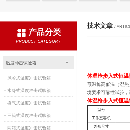
快速温变试验箱
恒温恒湿试验箱
高低温交变湿热试验箱
恒温恒湿箱
高低温湿热试验箱
步入式恒温恒湿试验箱
技术文章
/ ARTIC
产品分类
霉菌试验箱
应力筛选试验箱
IPX9K淋雨箱
温湿度检定箱
盐雾试验箱
老化试验箱
工业高温烤箱
耐气候试验箱
PRODUCT CATEGORY
自然恒温对流试验箱
自动化产线高低温试验箱
温湿度光照
新能源专用设备
PCT高压加速老化试验机
维修进口试验箱
温度冲击试验箱
万能材料试验机
试验机
绝缘裂化.特性评价系统
体温枪步入式恒温
风冷式温度冲击试验箱
额温枪高低温（湿热
水冷式温度冲击试验箱
境要求可靠性试验，测试
体温枪步入式恒温
换气式温度冲击试验箱
型号
三箱式温度冲击试验箱
工作室容积
外形尺寸
两箱式温度冲击试验箱