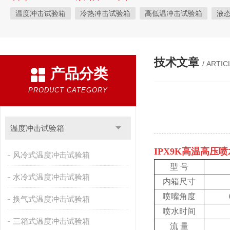
温度冲击试验箱
冷热冲击试验箱
高低温冲击试验箱
液
快速温变试验箱
恒温恒湿试验箱
高低温交变湿热试验箱
恒温恒湿箱
高低温湿热试验箱
步入式恒温恒湿试验箱
技术文章
/ ARTIC
产品分类
霉菌试验箱
应力筛选试验箱
IPX9K淋雨箱
温湿度检定箱
盐雾试验箱
老化试验箱
工业高温烤箱
耐气候试验箱
PRODUCT CATEGORY
自然恒温对流试验箱
自动化产线高低温试验箱
温湿度光照
新能源专用设备
PCT高压加速老化试验机
维修进口试验箱
温度冲击试验箱
万能材料试验机
试验机
绝缘裂化.特性评价系统
IPX9K高温高压
风冷式温度冲击试验箱
型 号
水冷式温度冲击试验箱
内箱尺寸
喷嘴角度
换气式温度冲击试验箱
喷水时间
三箱式温度冲击试验箱
流 量