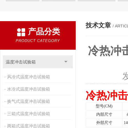
快速温变试验箱
恒温恒湿试验箱
高低温交变湿热试验箱
恒温恒湿箱
高低温湿热试验箱
步入式恒温恒湿试验箱
技术文章
/ ARTIC
产品分类
霉菌试验箱
应力筛选试验箱
IPX9K淋雨箱
温湿度检定箱
盐雾试验箱
老化试验箱
工业高温烤箱
耐气候试验箱
PRODUCT CATEGORY
冷热冲击
自然恒温对流试验箱
自动化产线高低温试验箱
温湿度光照
新能源专用设备
PCT高压加速老化试验机
维修进口试验箱
温度冲击试验箱
万能材料试验机
试验机
绝缘裂化.特性评价系统
风冷式温度冲击试验箱
水冷式温度冲击试验箱
冷热冲击
换气式温度冲击试验箱
型号(CM)
三箱式温度冲击试验箱
内部尺寸
外部尺寸
14
两箱式温度冲击试验箱