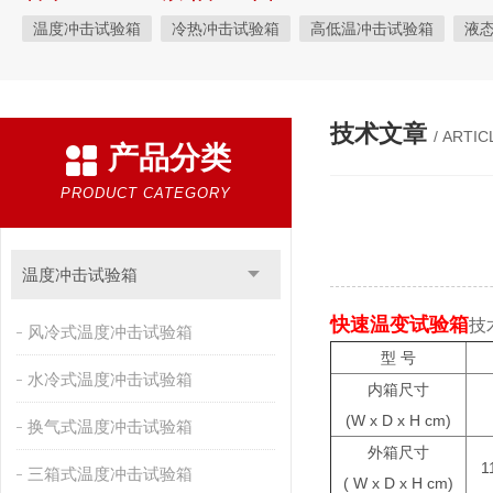
温度冲击试验箱
冷热冲击试验箱
高低温冲击试验箱
液
快速温变试验箱
恒温恒湿试验箱
高低温交变湿热试验箱
恒温恒湿箱
高低温湿热试验箱
步入式恒温恒湿试验箱
技术文章
/ ARTIC
产品分类
霉菌试验箱
应力筛选试验箱
IPX9K淋雨箱
温湿度检定箱
盐雾试验箱
老化试验箱
工业高温烤箱
耐气候试验箱
PRODUCT CATEGORY
自然恒温对流试验箱
自动化产线高低温试验箱
温湿度光照
新能源专用设备
PCT高压加速老化试验机
维修进口试验箱
温度冲击试验箱
万能材料试验机
试验机
绝缘裂化.特性评价系统
快速温变试验箱
技
风冷式温度冲击试验箱
型 号
水冷式温度冲击试验箱
内箱尺寸
(W x D x H cm)
换气式温度冲击试验箱
外箱尺寸
1
三箱式温度冲击试验箱
( W x D x H cm)