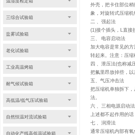
温湿度检定箱
外壳，把卡住部位稍
象，对旋转式压缩机
三综合试验箱
二 、强起法
(1)接个插头，L直
盐雾试验箱
三、 电容启动法
加大电容是常见的方
老化试验箱
转起来。注意：压缩
四 、泄压法(也称减压
工业高温烤箱
把氟里昂放掉些，以
五、气压冲击法
耐气候试验箱
把压缩机单独拆下，
法。
高低温/低气压试验箱
六 、三相电源启动法
上述都不起作用的话
自然恒温对流试验箱
七 、润滑法
通常压缩机内部有氧
自动化产线高低温试验箱