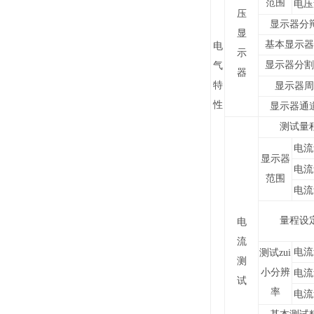
范围
电压
压
显示器分
显
基本显示器
电
示
显示器分割
气
器
特
显示器周
性
显示器通
测试量
电流
显示器
电流
范围
电流
量程设
电
流
电流
测试zui
测
小分辨
电流
试
率
电流