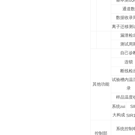
基本测试
通道数
数据收录
离子迁移测
漏泄检
测试周
自己诊
连锁
断线检
试验槽内温
其他功能
录
样品温度
SI
系统zui
大构成
SIR1
系统控制
控制部