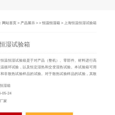
：
网站首页
>
产品展示
> >
恒温恒湿箱
> 上海恒温恒湿试验箱
恒湿试验箱
海恒温恒湿试验箱是于对产品（整机）、零部件、材料进行高
低温循环试验，以及恒定湿热和交变湿热试验。本试验箱可用
品和非散热试验样品的试验。对于散热试验样品的试验，其散
过试验箱制冷量，因制冷量为动态值，其随温度点变化而有所
恒湿箱
较高湿度也会因散热产品带来热量须冷却平衡时引起凝露而受
05-24
厂家