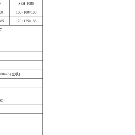
0
SEH-1000
00
100
×100×100
185
170
×125×185
℃
60min/(空载)
开发）