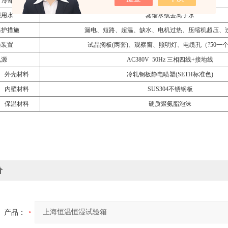
冷却方式
风冷（水冷选配）
湿用水
蒸馏水或去离子水
保护措施
漏电、短路、超温、缺水、电机过热、压缩机超压、
准装置
试品搁板(两套)、观察窗、照明灯、电缆孔（?50一
电源
AC380V 50Hz
三相四线+接地线
外壳材料
冷轧钢板静电喷塑(SETH标准色)
内壁材料
SUS304
不锈钢板
保温材料
硬质聚氨脂泡沫
价
产品：