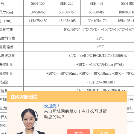
型号
SEH-150
SEH-225
SEH-408
SEH-80
寸(cm)
50
×50×60
50
×60×75
60
×80×85
100
×80×1
寸（cm）
115
×75×150
115
×85×165
130
×105×170
165
×105×
温度范围
0
℃/-20℃/-40℃/-70℃～+100℃/+150℃/+180
温度均匀度
≤2℃
温度偏差
±2℃
温度波动度
≤1℃（≤±0.5℃,按GB/T5170-1996表示）
升温时间
+20
℃～+150℃/约45min (空载)
降温时间
+20
℃～-20℃/30min/ +20℃～-40℃/50min/ +20℃～-70℃/
度范围
（10）20～98%RH
度偏差
±3%(＞75%RH), ±5%(≤75%R上)
控制器
中文彩色触摸屏+ PLC控制器（控制软件自行
欢迎您！
统适应性
*的设计满足全温度范围内压缩机自动运行
来自局域网的朋友！有什么可以帮
助您的吗？
运行方式
定值运行、程序运行
制冷压缩机
进口全封闭压缩机