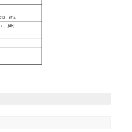
过载、过流
个）、脚轮