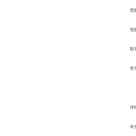
您
您
联
常
详
补