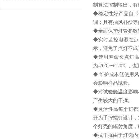
制算法控制输出，有
◆稳定性好产品自带B
调；具有抽风补偿等
◆全面保护灯管参数
◆实时监控电源在点
示，避免了点灯不成
◆使用寿命长点灯
为-70℃~+120
◆ 维护成本低使用
会影响样品试验。
◆对试验舱温度影响
产生较大的干扰。
◆灵活性高每个灯都
开为手拧螺钉设计，
个灯壳的辐射角度，
◆抗干扰由于灯壳内