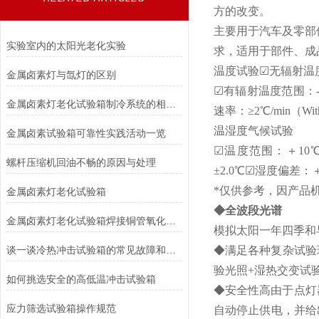
方的改变。
主要用于汽车及零部
实验室内的太阳光老化实验
求，适用于部件、成
温度试验☑无辐射温度
金属卤素灯与氙灯的区别
☑有辐射温度范围：-2
金属卤素灯老化试验箱制冷系统的相关保护
速率：≥2℃/min（With 
温湿度气候试验
金属卤素试验箱可靠性实践活动一览
☑温度范围：＋10℃
螺杆压缩机回油不畅的原因与处理
±2.0℃☑湿度偏差：＋
*仅供参考，因产品
金属卤素灯老化试验箱
◆全波段光谱
金属卤素灯老化试验箱焊接铜管氧化皮过多的危害与分析
模拟太阳一年四季和
谈一谈冷热冲击试验箱的常见故障和排除方法
◆满足各种复杂试验
验光照+湿热交变试
如何挑选安全的高低温冲击试验箱
◆安全性高由于点灯
应力筛选试验箱操作规范
自动停止供电，并给