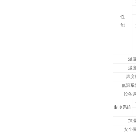
性
能
湿
湿
温度
低温系
设备
制冷系统
加
安全