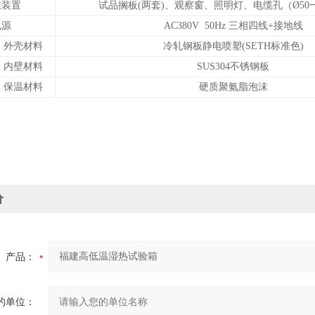
准装置
试品搁板(两套)、观察窗、照明灯、电缆孔（Ø50
电源
AC380V 50Hz 三相四线+接地线
外壳材料
冷轧钢板静电喷塑(SETH标准色)
内壁材料
SUS304不锈钢板
保温材料
硬质聚氨脂泡沫
价
产品：
的单位：