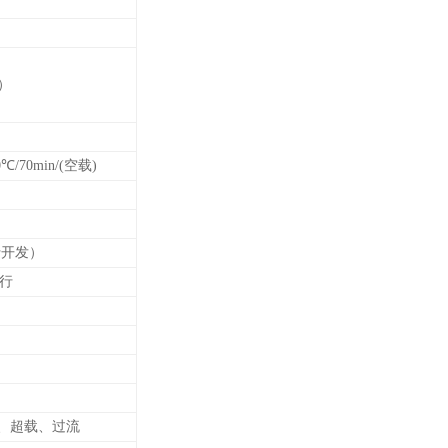
示）
0℃/70min/(空载)
行开发）
行
、超载、过流