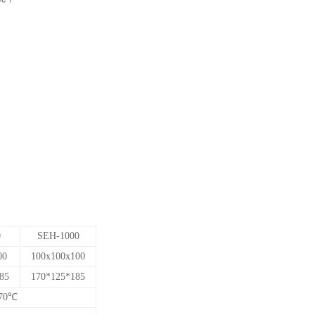
0
SEH-1000
00
100x100x100
85
170*125*185
-70℃