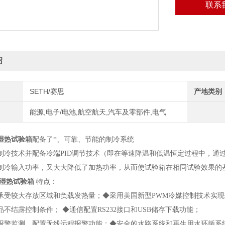
联系
绍
SETH/赛思
产地类别
能源,电子/电池,航空航天,汽车及零部件,电气
湿热试验箱
配备了*、可靠、节能的制冷系统
制冷技术并配备冷端PID调节技术（即在等速降温和低温恒定过程中，通过
制冷输入功率，又大大降低了加热功率，从而使试验箱在相同试验效果的基
湿热试验箱
特点：
承受较大存放区域和负载发热量；◆采用美国新型PWM冷媒控制技术实
不结露控制条件； ◆通信配置RS232接口和USB储存下载功能；
报警监测，配置无线远程报警功能；◆安全的水路系统和再生用水环循系