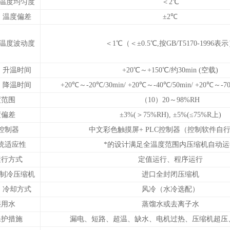
温度均匀度
＜2℃
温度偏差
±2℃
温度波动度
＜1℃（＜±0.5℃,按GB/T5170-1996表
升温时间
+20℃～+150℃/约30min (空载)
降温时间
+20℃～-20℃/30min/ +20℃～-40℃/50min/ +20℃～-7
度范围
（10）20～98%RH
度偏差
±3%(＞75%RH), ±5%(≤75%R上)
控制器
中文彩色触摸屏+ PLC控制器（控制软件自
统适应性
*的设计满足全温度范围内压缩机自动运
运行方式
定值运行、程序运行
制冷压缩机
进口全封闭压缩机
冷却方式
风冷（水冷选配）
湿用水
蒸馏水或去离子水
保护措施
漏电、短路、超温、缺水、电机过热、压缩机超压