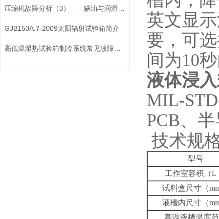
槽内，降
压缩机故障分析（3）——缺油与润滑不足
英文显示
GJB150A.7-2009太阳辐射试验箱简介
要，可选
高低温湿热试验箱制冷系统常见故障分析
间为10
液体浸入
MIL-ST
PCB、
技术规
型号
工作室容积（L
试料盒尺寸（m
液槽内尺寸（m
高温液槽温度范