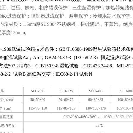
欠压、过压、缺相、相序错误保护；三生超温保护；加热器短路保
载/过热保护；控制器过流保护、漏电保护；冷却水缺水保护等。
；内箱材质：1.5mm厚SUS304不锈钢板，拼缝满焊，不蒸汽
度125mm;
：
589-1989低温试验箱技术条件；GB/T10586-1989湿热试验箱技术
1-89低温试验Aa，Ab ；
GB2423.3-93（IEC68-2-3）恒定湿热试验
方法507.2程序3；
GJB150.9-8 湿热试验；
GB2423.34-86、MI
8-2-2 试验B 高低温交变；IEC68-2-14 试验N
：
型号
SEH-150
SEH-225
SEH-408
SEH-80
寸(cm)
50
×50×60
50
×60×75
60
×80×85
100
×80×1
寸（cm）
115
×75×150
115
×85×165
130
×105×170
165
×105×
温度范围
0
℃/-20℃/-40℃/-70℃～+100℃/+150℃/+180
温度均匀度
≤2℃