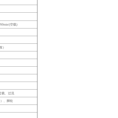
60min/(空载)
开发）
过载、过流
个）、脚轮