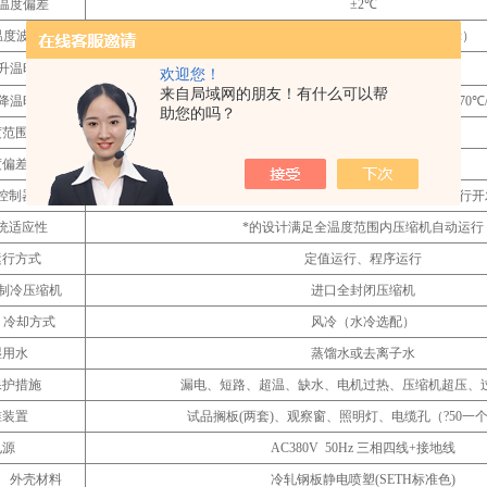
温度偏差
±2℃
温度波动度
≤1℃（≤±0.5℃,按GB/T5170-1996表示）
升温时间
+20
℃～+150℃/约45min (空载)
欢迎您！
来自局域网的朋友！有什么可以帮
降温时间
+20
℃～-20℃/30min/ +20℃～-40℃/50min/ +20℃～-70℃/
助您的吗？
度范围
（10）20～98%RH
度偏差
±3%(＞75%RH), ±5%(≤75%R上)
控制器
中文彩色触摸屏+ PLC控制器（控制软件自行
统适应性
*的设计满足全温度范围内压缩机自动运行
运行方式
定值运行、程序运行
制冷压缩机
进口全封闭压缩机
冷却方式
风冷（水冷选配）
湿用水
蒸馏水或去离子水
保护措施
漏电、短路、超温、缺水、电机过热、压缩机超压、
准装置
试品搁板(两套)、观察窗、照明灯、电缆孔（?50一
电源
AC380V 50Hz
三相四线+接地线
外壳材料
冷轧钢板静电喷塑(SETH标准色)