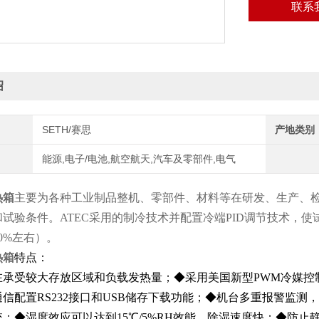
联系
绍
SETH/赛思
产地类别
能源,电子/电池,航空航天,汽车及零部件,电气
热箱
主要为各种工业制品整机、零部件、材料等在研发、生产、
和试验条件。ATEC采用的制冷技术并配置冷端PID调节技术，
0%左右）。
热箱
特点：
在承受较大存放区域和负载发热量；◆采用美国新型PWM冷媒控
信配置RS232接口和USB储存下载功能；
◆机台多重报警监测，
统；
◆湿度效应可以达到15℃/5%RH效能，除湿速度快；◆防