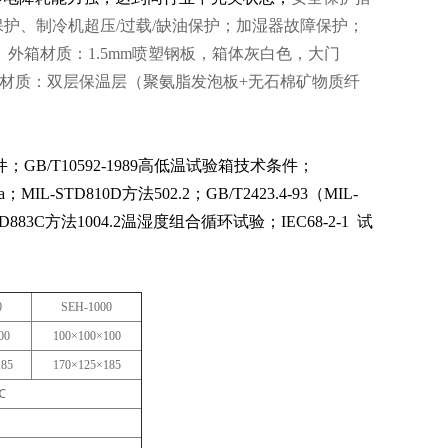
护、制冷机超压/过载/缺油保护；加湿器故障保护；
外箱材质：1.5mm喷塑钢板，箱体灰白色，大门
。绝热材质：双层保温层（聚氨脂发泡板+无石棉矿物质纤
条件；
GB/T10592-1989高低温试验箱技术条件；
Ca；
MIL-STD810D方法502.2；
GB/T2423.4-93（MIL-
L-STD883C方法1004.2温湿度组合循环试验；
IEC68-2-1 试
0
SEH-1000
00
100
×100×100
185
170
×125×185
℃