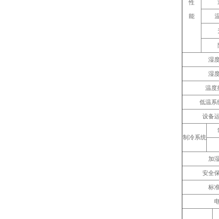
性
能
湿
湿
温度
低温系
设备
制冷系统
加
安全
标