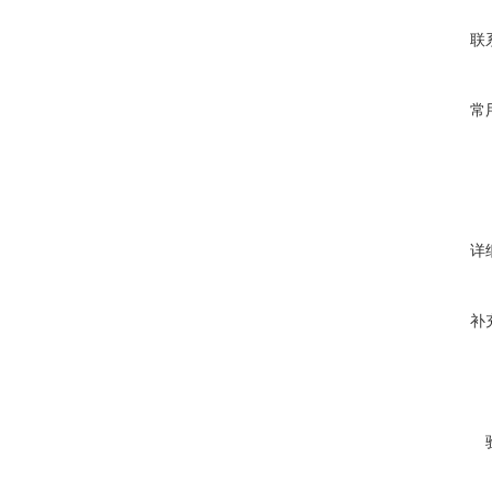
联
常
详
补