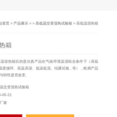
站首页
>
产品展示
> >
高低温交变湿热试验箱
> 高低温湿热箱
热箱
低温湿热箱目的是仿真产品在气候环境温湿组合条件下（高低
温度循环、高温高湿、低温低湿、结露试验...等），检测产品
与特性是否改变。
之要求（IEC、JIS、GB、MIL…）以达到间量测程序*性（含
温交变湿热试验箱
件、方法） 避免认知不同，并缩小量测不确定的因素范围发
05-21
厂家